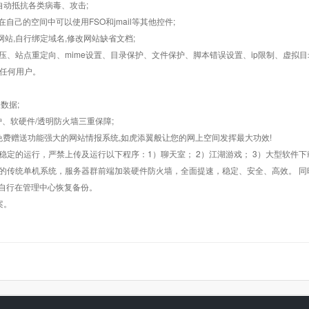
墙,自动抵抗各类病毒、攻击;
在自己的空间中可以使用FSO和jmail等其他控件;
止网站,自行绑定域名,修改网站缺省文档;
AR解压、站点重定向、mime设置、目录保护、文件保护、脚本错误设置、ip限制、虚拟
对任何用户。
数据;
护、软硬件/透明防火墙三重保障;
购，免费赠送功能强大的网站情报系统,如虎添翼般让您的网上空间发挥最大功效!
常稳定的运行，严禁上传及运行以下程序：1）聊天室； 2）江湖游戏； 3）大型软件下
般的传统单机系统，服务器群前端加装硬件防火墙，全面提速，稳定、安全、高效。 同时
以自行在管理中心恢复备份。
案。