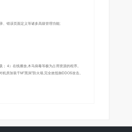
目录、错误页面定义等诸多高级管理功能;
载； 4）在线播放,木马病毒等极为占用资源的程序。
机房加装千M"黑洞"防火墙,完全效抵御DDOS攻击。