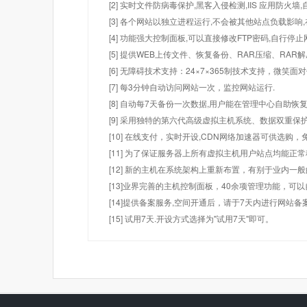
[2] 实时文件防病毒保护,黑客入侵检测,IIS 应用防火
[3] 各个网站以独立进程运行,不会被其他站点负载影响,
[4] 功能强大控制面板,可以直接修改FTP密码,自行停
[5] 提供WEB上传文件、恢复备份、RAR压缩、R
[6] 无障碍技术支持：24×7×365制技术支持，微笑面
[7] 每3分钟自动访问网站一次，监控网站运行.
[8] 自动每7天备份一次数据,用户能在管理中心自助恢复
[9] 采用独特的第六代高级虚拟主机系统、数据双重保
[10] 在线支付，实时开设,CDN网络加速器可供选
[11] 为了保证服务器上所有虚拟主机用户站点均能正
[12] 新的主机在系统架构上重新布置，有别于业内一
[13]业界完善的主机控制面板，40余项管理功能，可
[14]提供备案服务,空间开通后，请于7天内进行网站备
[15] 试用7天.开设方式选择为"试用7天"即可。