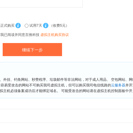
正式购买
试用7天
（收费5元）
我已阅读并同意百推科技
虚拟主机购买协议
、外挂、钓鱼网站、秒赞程序、垃圾邮件等非法网站，对于成人用品、 空包网站、
险容易受攻击的网站不可购买我司虚拟主机，但可以购买我司电信线路的
云服务器
并开
拟主机必须备案成功后才能绑定域名。 可能受攻击的网站请在虚拟主机控制面板中开启“