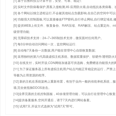
[1] 基于百推科技云计算平台，安全、可靠、稳定!;
[2] 实时文件防病毒保护,黑客入侵检测,IIS 应用防火墙,自动抵抗各类病毒、
[3] 各个网站以独立进程运行,不会被其他站点负载影响,在自己的空间中可以使用
[4] 功能强大控制面板,可以直接修改FTP密码,自行停止网站,自行绑定域名,
[5] 提供WEB上传文件、恢复备份、RAR压缩、RAR解压、站点重定向
级管理功能;
[6] 无障碍技术支持：24×7×365制技术支持，微笑面对任何用户。
[7] 每3分钟自动访问网站一次，监控网站运行.
[8] 自动每7天备份一次数据,用户能在管理中心自助恢复数据;
[9] 采用独特的第六代高级虚拟主机系统、数据双重保护、软硬件/透明防火
[10] 在线支付，实时开设,CDN网络加速器可供选购，免费赠送功能强大
[11] 为了保证服务器上所有虚拟主机用户站点均能正常稳定的运行，严禁上
等极为占用资源的程序。
[12] 新的主机在系统架构上重新布置，有别于业内一般的传统单机系统，
墙,完全效抵御DDOS攻击。
[13]业界完善的主机控制面板，40余项管理功能，可以自行在管理中心恢
[14]提供备案服务,空间开通后，请于7天内进行网站备案。
[15] 试用7天.开设方式选择为"试用7天"即可。