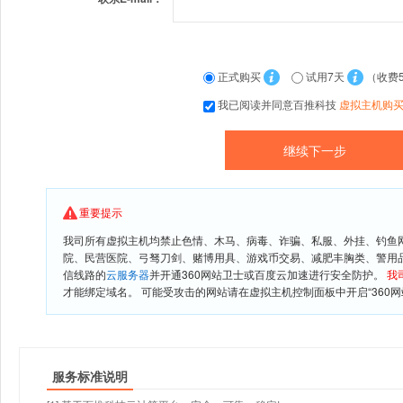
正式购买
试用7天
（收费
我已阅读并同意百推科技
虚拟主机购
重要提示
我司所有虚拟主机均禁止色情、木马、病毒、诈骗、私服、外挂、钓鱼
院、民营医院、弓驽刀剑、赌博用具、游戏币交易、减肥丰胸类、警用
信线路的
云服务器
并开通360网站卫士或百度云加速进行安全防护。
我
才能绑定域名。 可能受攻击的网站请在虚拟主机控制面板中开启“360网
服务标准说明